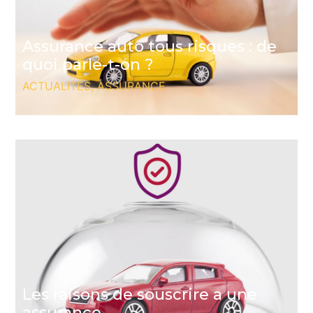
Assurance auto tous risques : de
quoi parle-t-on ?
ACTUALITÉS
,
ASSURANCE
Les raisons de souscrire a une
assurance