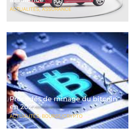
ACTUALITÉS
,
ASSURANCE
Procédés de minage du bitcoin
en 2022
ACTUALITÉS
,
BOURSE/CRYPTO