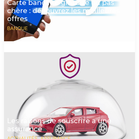
Carte bancaire gratuite ou pas
chère : découvrez les meilleures
offres
BANQUE
Les raisons de souscrire a une
assurance
ACTUALITÉS
,
ASSURANCE