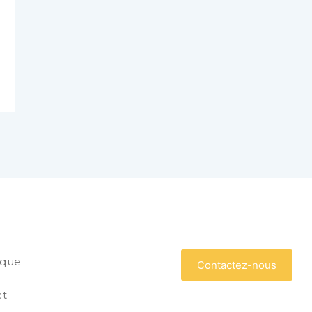
que
Contactez-nous
ct