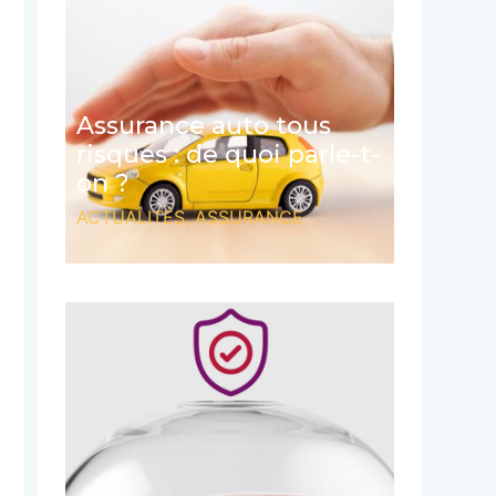
Assurance auto tous
risques : de quoi parle-t-
on ?
ACTUALITÉS
,
ASSURANCE