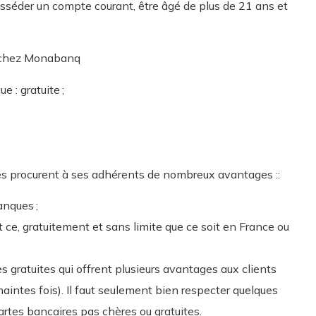
posséder un compte courant, être âgé de plus de 21 ans et
es chez Monabanq
 : gratuite ;
ites procurent à ses adhérents de nombreux avantages ::
anques ;
 et ce, gratuitement et sans limite que ce soit en France ou
es gratuites qui offrent plusieurs avantages aux clients
aintes fois). Il faut seulement bien respecter quelques
artes bancaires pas chères ou gratuites.