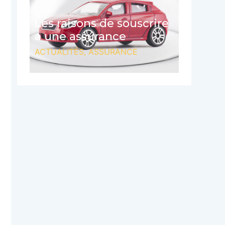
Les raisons de souscrire
a une assurance
ACTUALITÉS
,
ASSURANCE