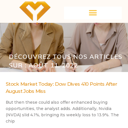
DÉCOUVREZ TOUS NOS ARTICLES
SUR : AOÛT 11, 2022
Stock Market Today: Dow Dives 410 Points After
August Jobs Miss
But then these could also offer enhanced buying
opportunities, the analyst adds. Additionally, Nvidia
(NVDA) slid 4.1%, bringing its weekly loss to 13.9%. The
chip